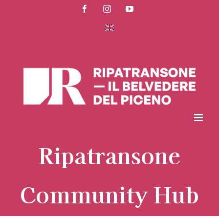
Salta
Facebook
Instagram
YouTube
al
contenuto
Ripatransone
Community Hub