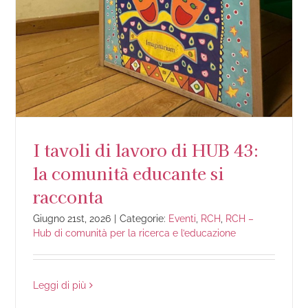
I tavoli di lavoro di HUB 43:
la comunità educante si
racconta
Giugno 21st, 2026
|
Categorie:
Eventi
,
RCH
,
RCH –
Hub di comunità per la ricerca e l’educazione
Leggi di più