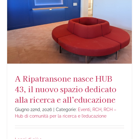
A Ripatransone nasce HUB
43, il nuovo spazio dedicato
alla ricerca e all’educazione
Giugno 22nd, 2026
|
Categorie:
Eventi
,
RCH
,
RCH –
Hub di comunità per la ricerca e l’educazione