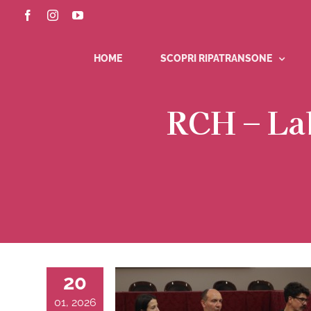
Salta
Facebook
Instagram
YouTube
al
contenuto
HOME
SCOPRI RIPATRANSONE
RCH – Lab
20
01, 2026