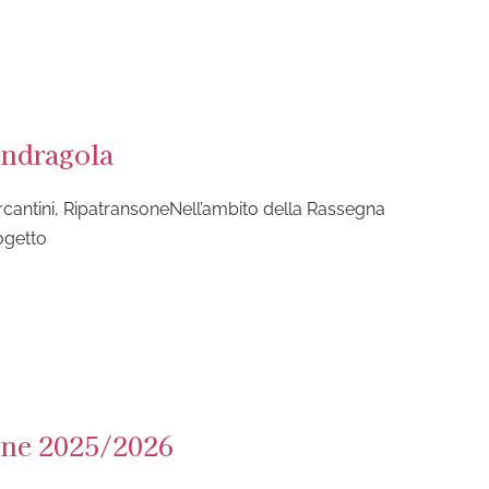
andragola
rcantini, RipatransoneNell’ambito della Rassegna
ogetto
one 2025/2026