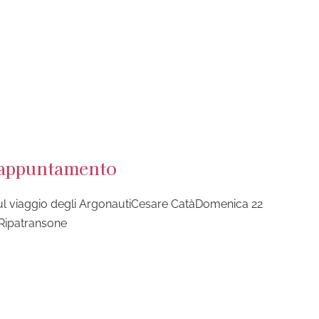
o appuntamento
ul viaggio degli ArgonautiCesare CatàDomenica 22
i Ripatransone