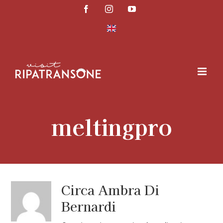
Salta
Facebook
Instagram
YouTube
al
contenuto
meltingpro
Circa
Ambra Di
Bernardi