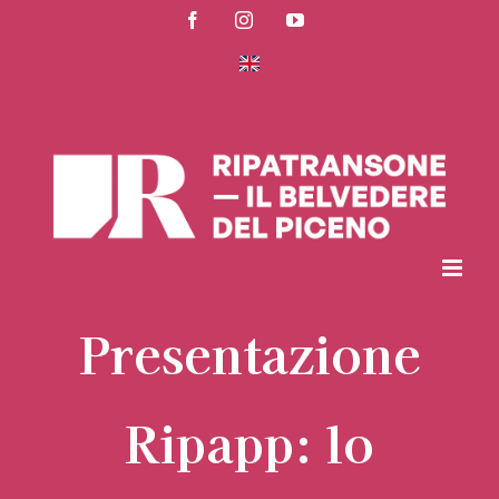
Salta
Facebook
Instagram
YouTube
al
contenuto
Presentazione
Ripapp: lo