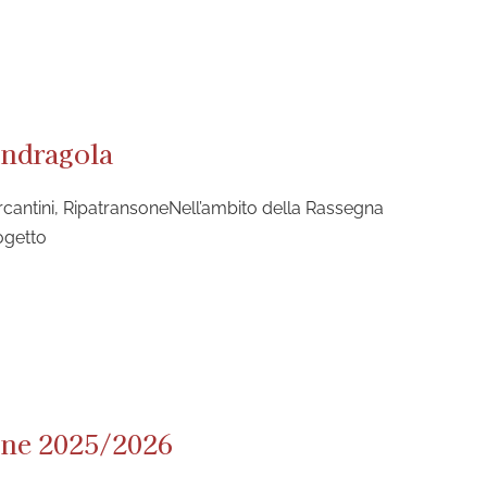
andragola
rcantini, RipatransoneNell’ambito della Rassegna
ogetto
one 2025/2026