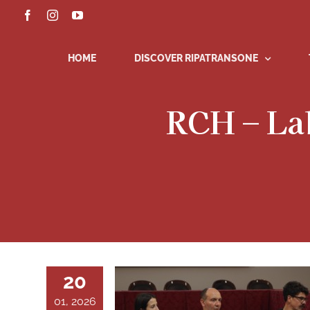
Skip
Facebook
Instagram
YouTube
to
content
HOME
DISCOVER RIPATRANSONE
RCH – Lab
20
01, 2026