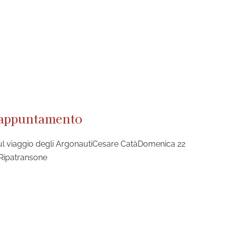
o appuntamento
ul viaggio degli ArgonautiCesare CatàDomenica 22
i Ripatransone