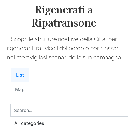
Rigenerati a
Ripatransone
Scopri le strutture ricettive della Città, per
rigenerarti tra i vicoli del borgo o per rilassarti
nei meravigliosi scenari della sua campagna
List
Map
Cerca
Digita
prodotti
il
Filtra
nome
per