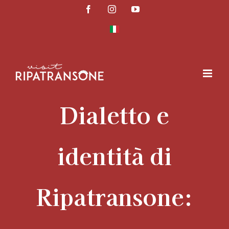
Skip
Facebook
Instagram
YouTube
to
content
Dialetto e
identità di
Ripatransone: