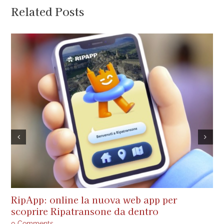
Related Posts
RipApp: online la nuova web app per
A
scoprire Ripatransone da dentro
s
a
0 Comments