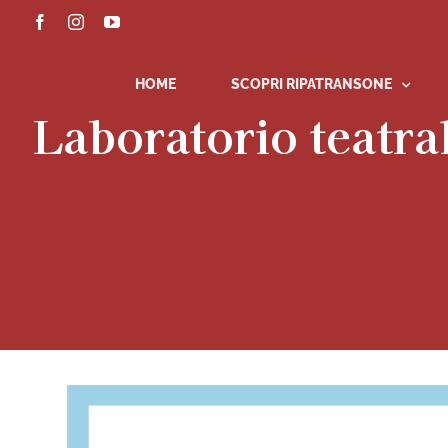
Salta
Facebook
Instagram
YouTube
al
contenuto
HOME
SCOPRI RIPATRANSONE
Laboratorio teatr
Ingrandisci
immagine