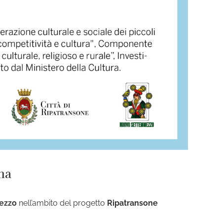
na
ezzo
nell’ambito del progetto
Ripatransone