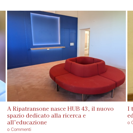
A Ripatransone nasce HUB 43, il nuovo
I 
spazio dedicato alla ricerca e
ed
all’educazione
0 
0 Commenti