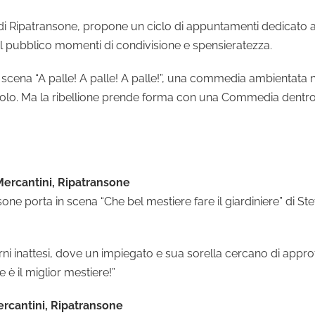
i di Ripatransone, propone un ciclo di appuntamenti dedicato al 
re al pubblico momenti di condivisione e spensieratezza.
n scena “A palle! A palle! A palle!”, una commedia ambientata
popolo. Ma la ribellione prende forma con una Commedia dentr
Mercantini, Ripatransone
 porta in scena “Che bel mestiere fare il giardiniere” di Stef
ritorni inattesi, dove un impiegato e sua sorella cercano di app
 è il miglior mestiere!”
ercantini, Ripatransone