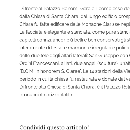
Di fronte al Palazzo Bonomi-Gera è il complesso del S
dalla Chiesa di Santa Chiara, dal lungo edificio prospi
Chiara fu fatta edificare dalle Monache Clarisse negl
La facciata è elegante e slanciata, come pure slanciat
capitelli corinzi; ancor più belli e ben conservati gli
interamente di tessere marmoree irregolari e policr
delle due tele degli altari laterali: San Giuseppe co
Ordini Francescani, ai lati, due angeli (sculture); un’
“D.O.M. In honorem S. Clarae”. Le 14 stazioni della V
periodo in cui la chiesa fu restaurata e donate dal
Di fronte alla Chiesa di Santa Chiara, è il Palazzo Ro
pronunciata orizzontalità.
Condividi questo articolo!