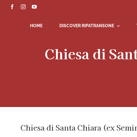
Skip
Facebook
Instagram
YouTube
to
content
HOME
DISCOVER RIPATRANSONE
Chiesa di San
Chiesa di Santa Chiara (ex Semi