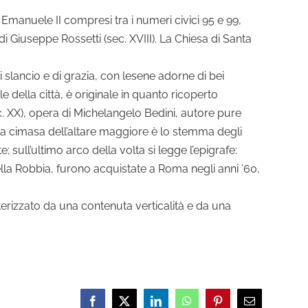
 Emanuele II compresi tra i numeri civici 95 e 99,
 di Giuseppe Rossetti (sec. XVIII). La Chiesa di Santa
i slancio e di grazia, con lesene adorne di bei
le della città, è originale in quanto ricoperto
. XX), opera di Michelangelo Bedini, autore pure
ulla cimasa dell’altare maggiore è lo stemma degli
; sull’ultimo arco della volta si legge l’epigrafe:
Della Robbia, furono acquistate a Roma negli anni ’60,
atterizzato da una contenuta verticalità e da una
Facebook
X
LinkedIn
WhatsApp
Pinterest
Email