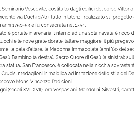
eminario Vescovile, costituito dagli edifici del corso Vittorio
ciente via Duchi d’Atri, tutto in laterizi, realizzato su progetto
i anni 1750-53 e fu consacrata nel 1754.
o è portale in arenaria; l’interno ad una sola navata è ricco d
 stucchi e le nove grate dorate; l’altare maggiore, il più pregevo
ome; la pala d’altare, la Madonna Immacolata (anni ’60 del sec
n Gesù Bambino (a destra), Sacro Cuore di Gesù (a sinistra); s
altra statua, San Francesco, è collocata nella nicchia sovrastante
ia Crucis, medaglioni in maiolica ad imitazione dello stile dei 
 vescovo Mons. Vincenzo Radicioni.
tigni (secoli XVI-XVII), ora Vespasiani-Mandolini-Silvestri, car