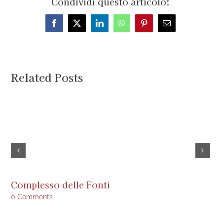
Condividi questo articolo!
Facebook
X
LinkedIn
WhatsApp
Pinterest
Email
Related Posts
Complesso delle Fonti
Is
0 Comments
0 