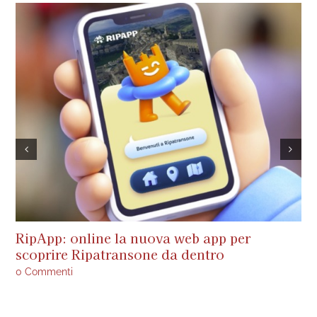
RipApp: online la nuova web app per
A
scoprire Ripatransone da dentro
s
a
0 Commenti
0 