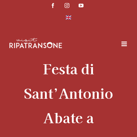
Salta
Facebook
Instagram
YouTube
al
contenuto
Festa di
Sant’Antonio
Abate a