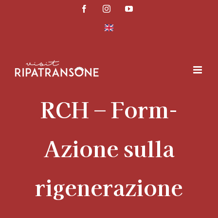
Salta
Facebook
Instagram
YouTube
al
contenuto
RCH – Form-
Azione sulla
rigenerazione