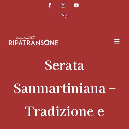
Salta
Facebook
Instagram
YouTube
al
contenuto
Serata
Sanmartiniana –
Tradizione e