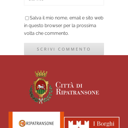
Salva il mio nome, email e sito web
in questo browser per la prossima
volta che commento.