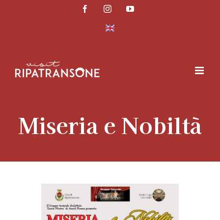
Salta
Facebook
Instagram
YouTube
al
contenuto
Miseria e Nobiltà