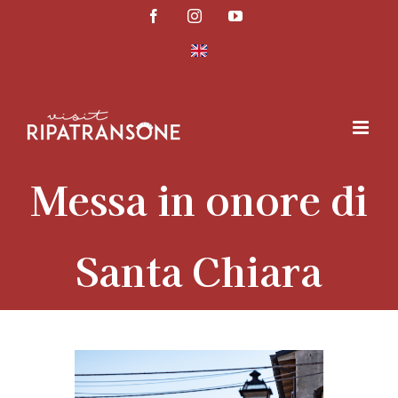
Salta
Facebook
Instagram
YouTube
al
contenuto
Messa in onore di
Santa Chiara