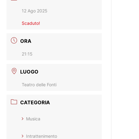
12 Ago 2025
Scaduto!
ORA
21:15
LUOGO
Teatro delle Fonti
CATEGORIA
Musica
Intrattenimento