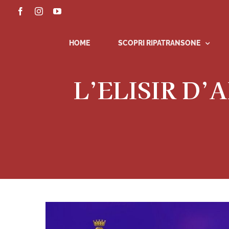
Salta
Facebook
Instagram
YouTube
al
contenuto
HOME
SCOPRI RIPATRANSONE
L’ELISIR D