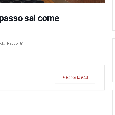
 passo sai come
clo “Racconti”
+ Esporta iCal