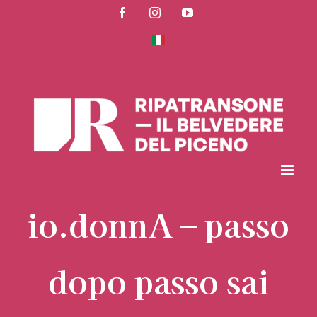
Skip
Facebook
Instagram
YouTube
to
content
io.donnA – passo
dopo passo sai