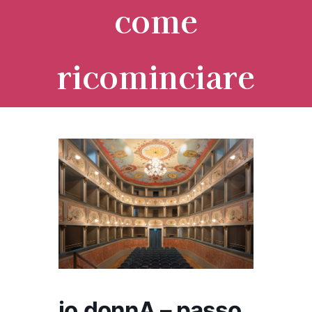
come
ricominciare
io.donnA – passo