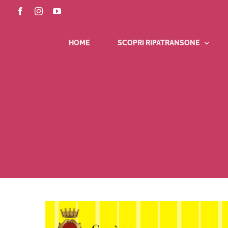
Salta
Facebook
Instagram
YouTube
al
contenuto
HOME
SCOPRI RIPATRANSONE