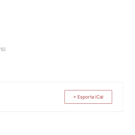
0/82
+ Esporta iCal