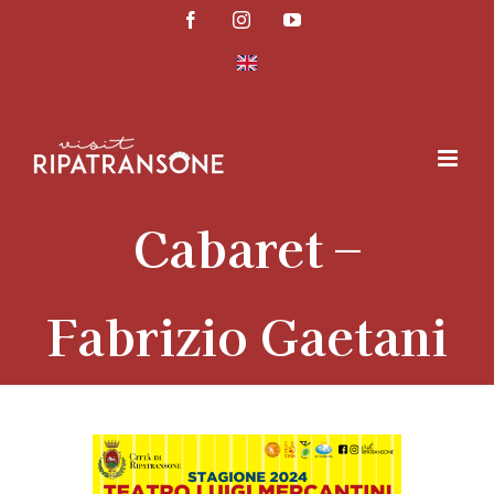
Salta
Facebook
Instagram
YouTube
al
contenuto
Cabaret –
Fabrizio Gaetani