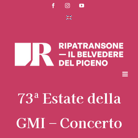
Salta
Facebook
Instagram
YouTube
al
contenuto
73ª Estate della
GMI – Concerto