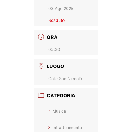
03 Ago 2025
Scaduto!
ORA
05:30
LUOGO
Colle San Niccolò
CATEGORIA
Musica
Intrattenimento