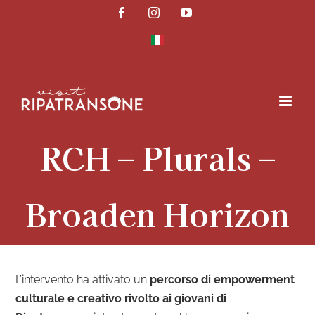
Skip
Facebook
Instagram
YouTube
to
content
RCH – Plurals –
Broaden Horizon
L’intervento ha attivato un
percorso di empowerment
culturale e creativo rivolto ai giovani di