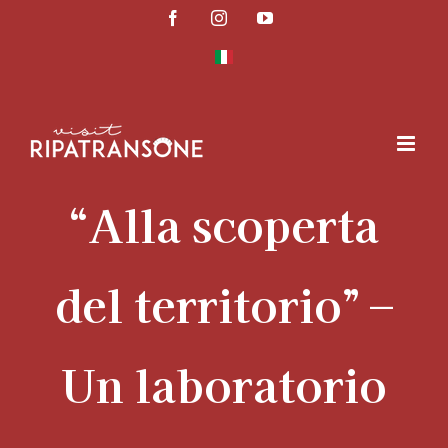
Skip
Facebook
Instagram
YouTube
to
content
“Alla scoperta
del territorio” –
Un laboratorio