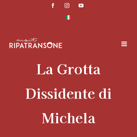
Skip
Facebook
Instagram
YouTube
to
content
La Grotta
Dissidente di
Michela