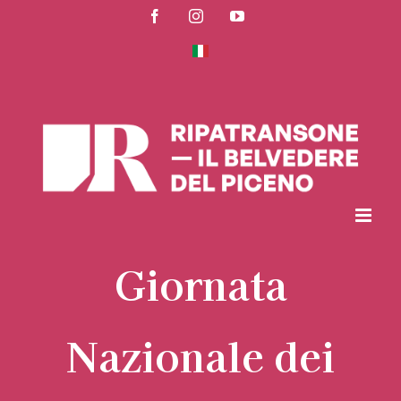
Skip
Facebook
Instagram
YouTube
to
content
Giornata
Nazionale dei