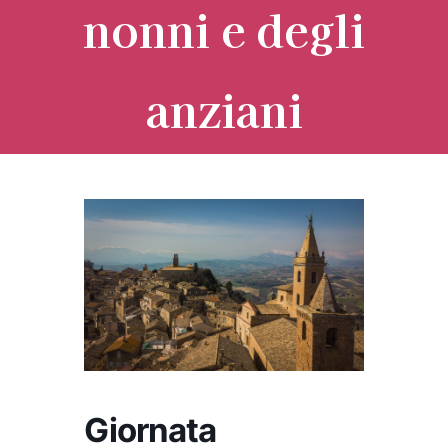
nonni e degli
anziani
Giornata