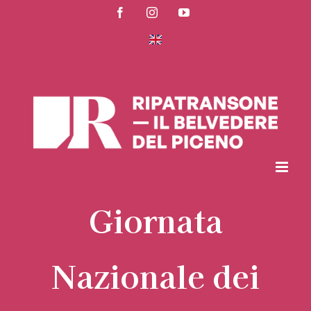
Salta
Facebook
Instagram
YouTube
al
contenuto
Giornata
Nazionale dei