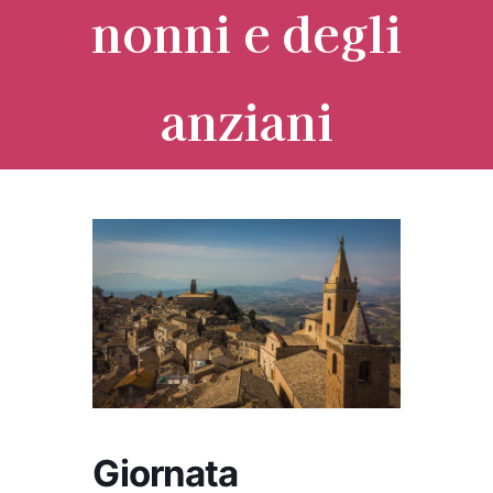
nonni e degli
anziani
Giornata