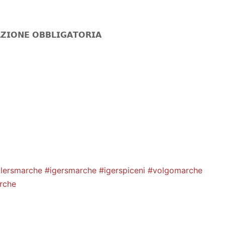
𝗭𝗜𝗢𝗡𝗘 𝗢𝗕𝗕𝗟𝗜𝗚𝗔𝗧𝗢𝗥𝗜𝗔
llersmarche
#igersmarche
#igerspiceni
#volgomarche
rche