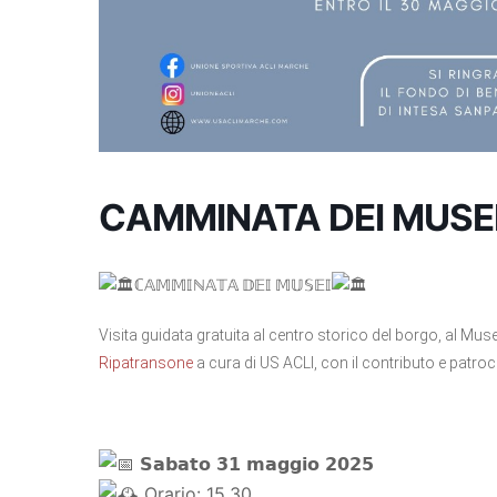
CAMMINATA DEI MUSE
​ℂ𝔸𝕄𝕄𝕀ℕ𝔸𝕋𝔸 𝔻𝔼𝕀 𝕄𝕌𝕊𝔼𝕀​
Visita guidata gratuita al centro storico del borgo, al Mu
Ripatransone
a cura di US ACLI, con il contributo e patroc
𝗦𝗮𝗯𝗮𝘁𝗼 𝟯𝟭 𝗺𝗮𝗴𝗴𝗶𝗼 𝟮𝟬𝟮𝟱
​ Orario: 15.30