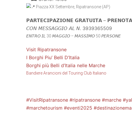
Piazza XX Settembre, Ripatransone (AP)
𝗣𝗔𝗥𝗧𝗘𝗖𝗜𝗣𝗔𝗭𝗜𝗢𝗡𝗘 𝗚𝗥𝗔𝗧𝗨𝗜𝗧𝗔 – 𝗣𝗥𝗘𝗡𝗢𝗧𝗔
𝘊𝘖𝘕 𝘔𝘌𝘚𝘚𝘈𝘎𝘎𝘐𝘖 𝘈𝘓 𝘕. 3939365509
𝘌𝘕𝘛𝘙𝘖 𝘐𝘓 30 𝘔𝘈𝘎𝘎𝘐𝘖 – 𝘔𝘈𝘚𝘚𝘐𝘔𝘖 50 𝘗𝘌𝘙𝘚𝘖𝘕𝘌
Visit Ripatransone
I Borghi Piu’ Belli D’Italia
Borghi più Belli d’Italia nelle Marche
Bandiere Arancioni del Touring Club Italiano
#VisitRipatransone
#ripatransone
#marche
#ya
#marchetourism
#eventi2025
#destinazionema