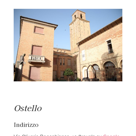
View
Larger
Image
Ostello
Indirizzo