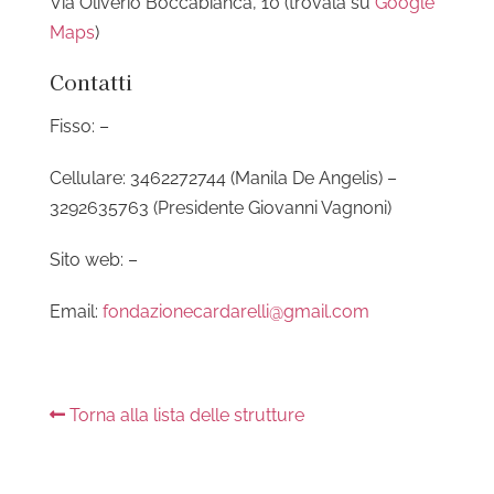
Via Oliverio Boccabianca, 10 (trovala su
Google
Maps
)
Contatti
Fisso: –
Cellulare: 3462272744 (Manila De Angelis) –
3292635763 (Presidente Giovanni Vagnoni)
Sito web: –
Email:
fondazionecardarelli@gmail.com
Torna alla lista delle strutture