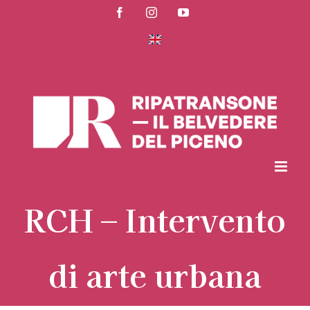
Salta
Facebook
Instagram
YouTube
al
contenuto
RCH – Intervento
di arte urbana