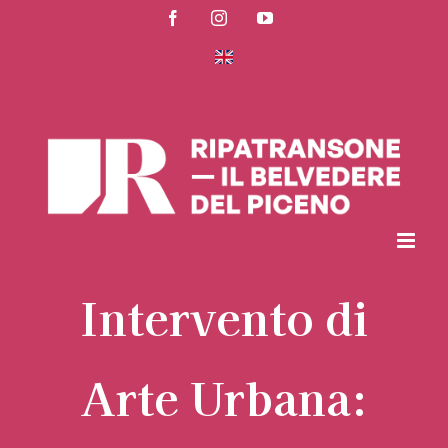
Salta
Facebook
Instagram
YouTube
al
contenuto
Intervento di
Arte Urbana: