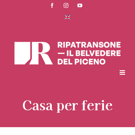
Salta
Facebook
Instagram
YouTube
al
contenuto
Casa per ferie