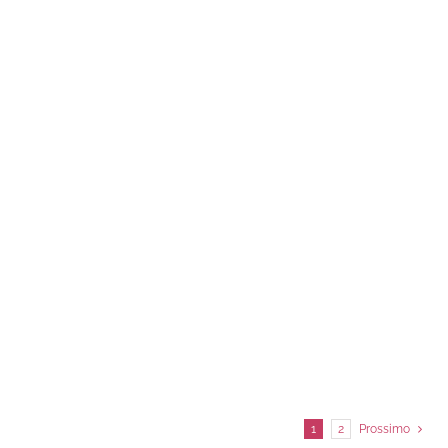
B&B IL VICOLO DI RIPA
Bed & Breakfast
Nel borgo
1
2
Prossimo