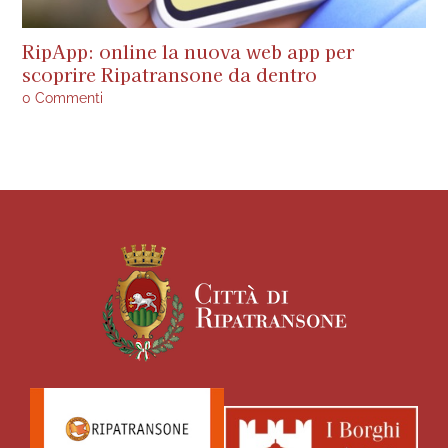
RipApp: online la nuova web app per
A
scoprire Ripatransone da dentro
s
a
0 Commenti
0 