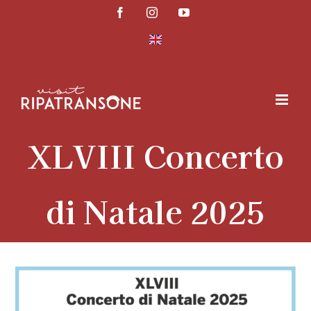
Salta
Facebook
Instagram
YouTube
al
contenuto
XLVIII Concerto
di Natale 2025
Ingrandisci
immagine