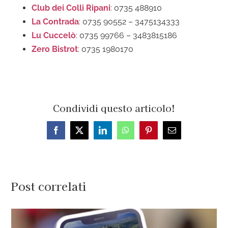
Club dei Colli Ripani
: 0735 488910
La Contrada
: 0735 90552 – 3475134333
Lu Cuccelò
: 0735 99766 – 3483815186
Zero Bistrot
: 0735 1980170
Condividi questo articolo!
Facebook
X
LinkedIn
WhatsApp
Pinterest
Email
Post correlati