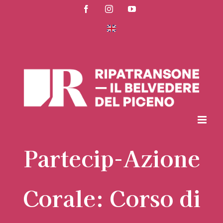
Salta
Facebook
Instagram
YouTube
al
contenuto
Partecip-Azione
Corale: Corso di