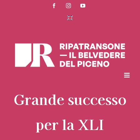
Salta
Facebook
Instagram
YouTube
al
contenuto
Grande successo
per la XLI