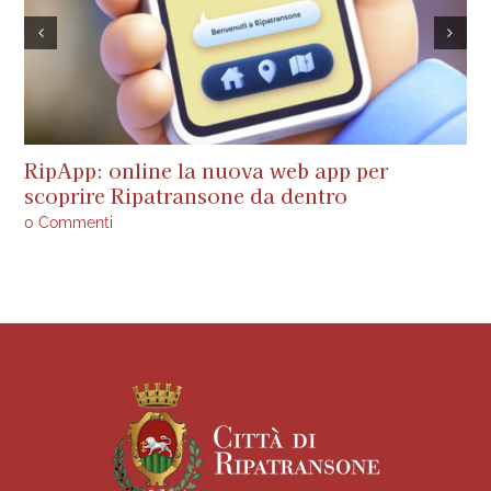
RipApp: online la nuova web app per
A
scoprire Ripatransone da dentro
s
a
0 Commenti
0 