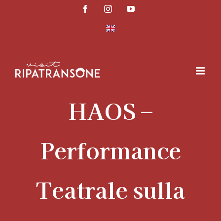
Salta
Facebook
Instagram
YouTube
al
contenuto
HAOS –
Performance
Teatrale sulla