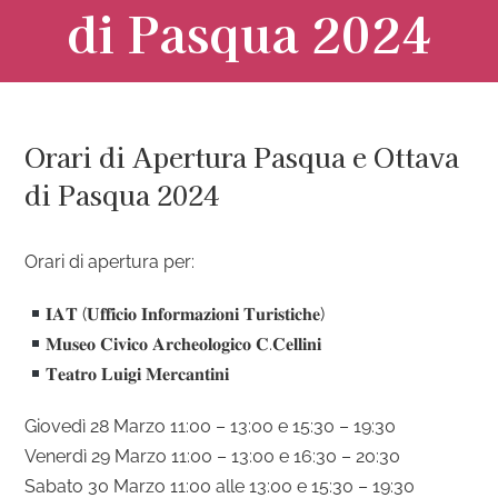
di Pasqua 2024
Orari di Apertura Pasqua e Ottava
di Pasqua 2024
Orari di apertura per:
𝐈𝐀𝐓 (𝐔𝐟𝐟𝐢𝐜𝐢𝐨 𝐈𝐧𝐟𝐨𝐫𝐦𝐚𝐳𝐢𝐨𝐧𝐢 𝐓𝐮𝐫𝐢𝐬𝐭𝐢𝐜𝐡𝐞)
𝐌𝐮𝐬𝐞𝐨 𝐂𝐢𝐯𝐢𝐜𝐨 𝐀𝐫𝐜𝐡𝐞𝐨𝐥𝐨𝐠𝐢𝐜𝐨 𝐂.𝐂𝐞𝐥𝐥𝐢𝐧𝐢
𝐓𝐞𝐚𝐭𝐫𝐨 𝐋𝐮𝐢𝐠𝐢 𝐌𝐞𝐫𝐜𝐚𝐧𝐭𝐢𝐧𝐢
Giovedì 28 Marzo 11:00 – 13:00 e 15:30 – 19:30
Venerdì 29 Marzo 11:00 – 13:00 e 16:30 – 20:30
Sabato 30 Marzo 11:00 alle 13:00 e 15:30 – 19:30