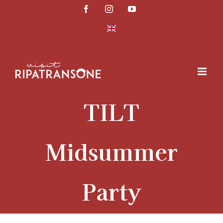
Salta
Facebook
Instagram
YouTube
al
contenuto
TILT
Midsummer
Party