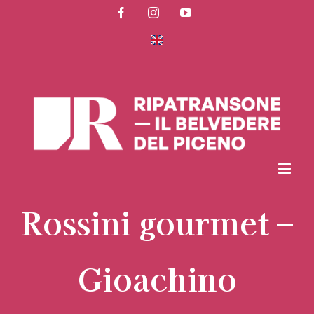
Salta
Facebook
Instagram
YouTube
al
contenuto
Rossini gourmet –
Gioachino