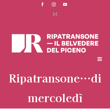
Salta
Facebook
Instagram
YouTube
al
contenuto
Ripatransone…di
mercoledì