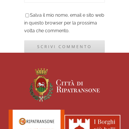
Salva il mio nome, email e sito web
in questo browser per la prossima
volta che commento.