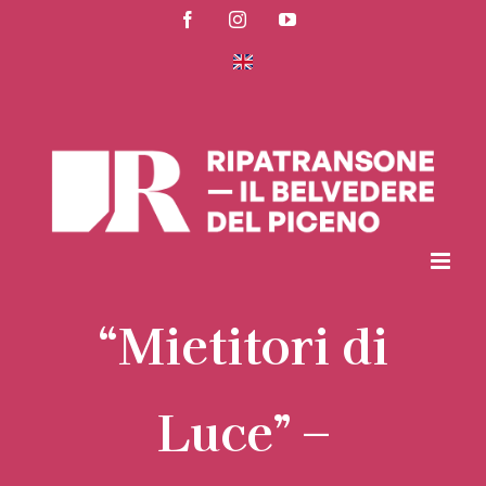
Salta
Facebook
Instagram
YouTube
al
contenuto
“Mietitori di
Luce” –