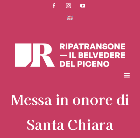
Salta
Facebook
Instagram
YouTube
al
contenuto
Messa in onore di
Santa Chiara