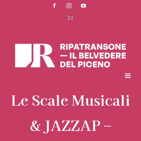
Salta
Facebook
Instagram
YouTube
al
contenuto
Le Scale Musicali
& JAZZAP –