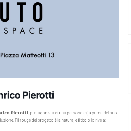
nrico Pierotti
𝗿𝗶𝗰𝗼 𝗣𝗶𝗲𝗿𝗼𝘁𝘁𝗶, protagonista di una personale (la prima del suo
ne. Fil rouge del progetto è la natura, e il titolo lo rivela: