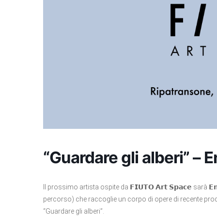
“Guardare gli alberi” – E
Il prossimo artista ospite da 𝗙𝗜𝗨𝗧𝗢 𝗔𝗿𝘁 𝗦𝗽𝗮𝗰𝗲 sarà 𝗘
percorso) che raccoglie un corpo di opere di recente produzio
“Guardare gli alberi”.