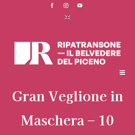
Salta
Facebook
Instagram
YouTube
al
contenuto
Gran Veglione in
Maschera – 10