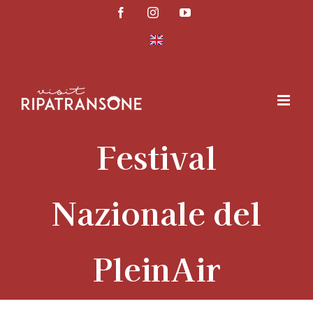
Salta
Facebook
Instagram
YouTube
al
contenuto
Festival
Nazionale del
PleinAir