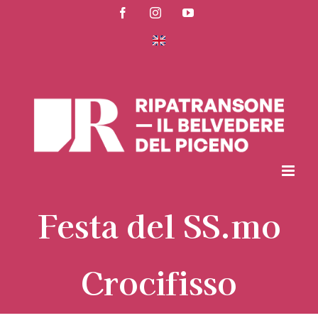
Salta
Facebook
Instagram
YouTube
al
contenuto
Festa del SS.mo
Crocifisso