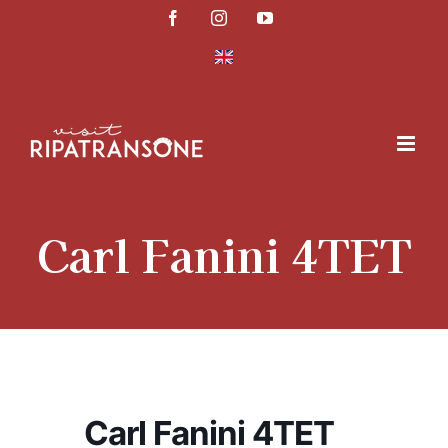
Salta
Facebook
Instagram
YouTube
al
contenuto
Carl Fanini 4TET
Carl Fanini 4TET